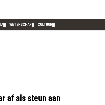
IA
WETENSCHAP
CULTUUR
▼
▼
▼
ar af als steun aan