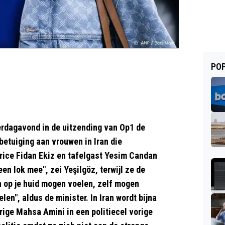
POP
derdagavond in de uitzending van Op1 de
betuiging aan vrouwen in Iran die
rice Fidan Ekiz en tafelgast Yesim Candan
en lok mee", zei Yeşilgöz, terwijl ze de
on op je huid mogen voelen, zelf mogen
elen", aldus de minister. In Iran wordt bijna
rige Mahsa Amini in een politiecel vorige