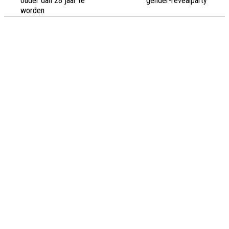
ouder dan 28 jaar te
'gender-revealparty'
worden