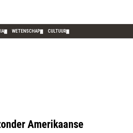
IA
WETENSCHAP
CULTUUR
▼
▼
▼
 zonder Amerikaanse