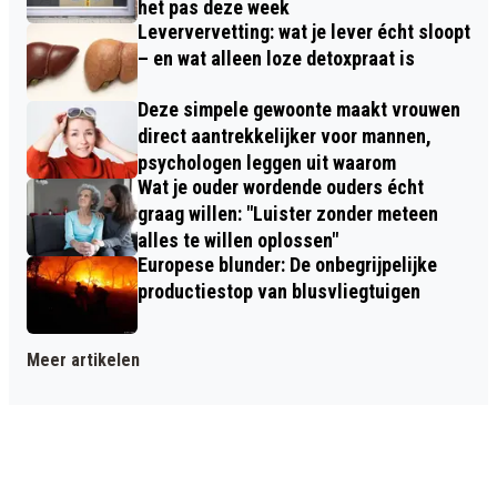
het pas deze week
Leververvetting: wat je lever écht sloopt
– en wat alleen loze detoxpraat is
Deze simpele gewoonte maakt vrouwen
direct aantrekkelijker voor mannen,
psychologen leggen uit waarom
Wat je ouder wordende ouders écht
graag willen: "Luister zonder meteen
alles te willen oplossen"
Europese blunder: De onbegrijpelijke
productiestop van blusvliegtuigen
Meer artikelen