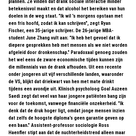
plannen. Ze vinden dat drank sociale interactie minder
betekenisvol maakt en dat alcohol het bereiken van hun
doelen in de weg staat. "Ik wil 's morgens opstaan met
een fris hoofd, zodat ik kan schrijven", zegt Ryan
Fischer, een 35-jarige schrijver. De 26-jarige MBA-
student June Zhang vult aan: "Ik heb het gevoel dat ik
diepere gesprekken heb met mensen als we niet worden
afgeleid door dronkenschap." Paradoxaal genoeg zouden
het wel eens de zware economische tijden kunnen zijn
die millennials van de drank afhouden. Uit een recente
onder jongeren uit vijf verschillende landen, waaronder
de VS, blijkt dat driekwart van hen met mate drinkt
tijdens een avondje uit. Klinisch psycholoog Goal Auzeen
Saedi zegt dat veel van haar jongere patiënten bang zijn
voor de toekomst, vanwege financiële onzekerheid. "Ik
denk dat de druk hoger ligt, omdat jonge mensen inzien
dat zelfs de hoogste diploma's geen garantie geven op
een baan." Assistent-professor sociologie Ross
Haenfler stipt aan dat de nuchterheidstrend alleen maar