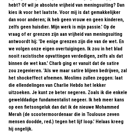
hebt? Of wil je absolute vrijheid van meningsuiting? Dan
kies ik voor het laatste. Voor mij is dat gemakkelijker
dan voor anderen; ik heb geen vrouw en geen kinderen,
zelfs geen huisdier. Mijn werk is mijn passie.' Op de
vraag of er grenzen zijn aan vrijheid van meningsuiting
antwoordt hij: 'De enige grenzen zijn die van de wet. En
we volgen onze eigen overtuigingen. Ik zou in het blad
nooit racistische opvattingen verdedigen, zelfs als dat
binnen de wet kan.' Charb ging er vanuit dat de satire
zou zegevieren. 'Als we maar satire blijven bedrijven, zal
het shockeffect afnemen. Moslims zullen zeggen: laat
die ellendelingen van Charlie Hebdo het lekker
uitzoeken. Je kunt ze beter negeren. Zoals ik die enkele
gewelddadige fundamentalist negeer. Ik heb meer kans
op een fietsongeluk dan dat ik de nieuwe Mohammed
Merah (de scootermoordenaar die in Toulouse zeven
mensen doodde, red.) tegen het lijf loop.' Helaas kreeg
hij ongelijk.