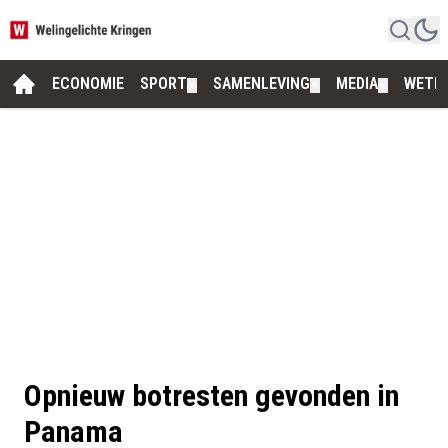
ECONOMIE
SPORT
SAMENLEVING
MEDIA
WETE
▼
▼
▼
Opnieuw botresten gevonden in
Panama