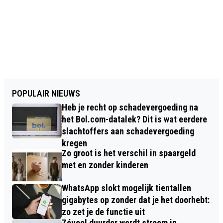
POPULAIR NIEUWS
Heb je recht op schadevergoeding na
het Bol.com-datalek? Dit is wat eerdere
slachtoffers aan schadevergoeding
kregen
Zo groot is het verschil in spaargeld
met en zonder kinderen
WhatsApp slokt mogelijk tientallen
gigabytes op zonder dat je het doorhebt:
zo zet je de functie uit
Zóveel duurder wordt stroom in