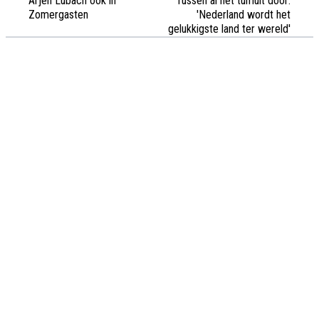
Arjen Lubach ook in
Tussen al het tumult door:
Zomergasten
'Nederland wordt het
gelukkigste land ter wereld'