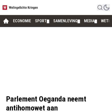
ECONOMIE
SPORT
SAMENLEVING
MEDIA
WETE
▼
▼
▼
Parlement Oeganda neemt
antihomowet aan