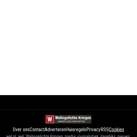
Over ons
Contact
Adverteren
Huisregels
Privacy
RSS
Cookies
wel.nl, wel, Welingelichte Kringen, media, journalistiek, dagelijks, nieuws,