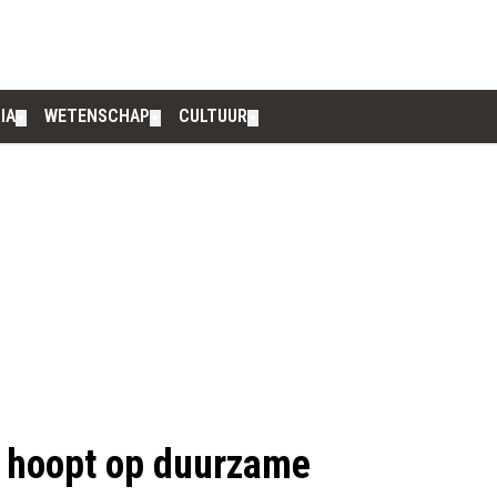
IA
WETENSCHAP
CULTUUR
▼
▼
▼
j hoopt op duurzame