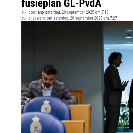
fusieplan GL-PvdA
door
anp
zaterdag, 20 september 2025 om 7:10
bijgewerkt om
zaterdag, 20 september 2025 om 7:27