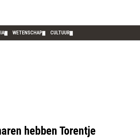
IA
WETENSCHAP
CULTUUR
▼
▼
▼
aren hebben Torentje