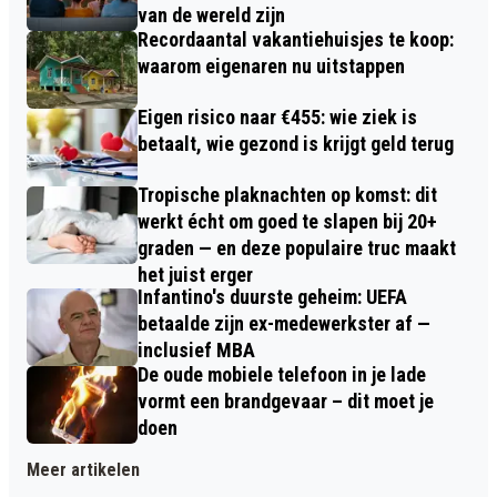
van de wereld zijn
Recordaantal vakantiehuisjes te koop:
waarom eigenaren nu uitstappen
Eigen risico naar €455: wie ziek is
betaalt, wie gezond is krijgt geld terug
Tropische plaknachten op komst: dit
werkt écht om goed te slapen bij 20+
graden — en deze populaire truc maakt
het juist erger
Infantino's duurste geheim: UEFA
betaalde zijn ex-medewerkster af —
inclusief MBA
De oude mobiele telefoon in je lade
vormt een brandgevaar – dit moet je
doen
Meer artikelen