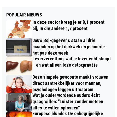
POPULAIR NIEUWS
In deze sector kreeg je er 8,1 procent
bij, in die andere 1,7 procent
Jouw Bol-gegevens staan al drie
maanden op het darkweb en je hoorde
het pas deze week
Leververvetting: wat je lever écht sloopt
– en wat alleen loze detoxpraat is
Deze simpele gewoonte maakt vrouwen
direct aantrekkelijker voor mannen,
psychologen leggen uit waarom
Wat je ouder wordende ouders écht
graag willen: "Luister zonder meteen
alles te willen oplossen"
Europese blunder: De onbegrijpelijke