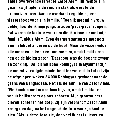
enige overlevende is vader Zafor Alam. Hij raakte zijn
gezin kwijt tijdens de reis en stak als eerste de
grensrivier over. Aan de overkant regelde hij een
vissersboot voor zijn familie. "Toen ik met mijn vrouw
belde, hoorde ik mijn jongste zoon 'papa-papa' roepen.
Dat waren de laatste woorden die ik wisselde met mijn
familie'', aldus Alam. Even daarna stapten ze met nog
een heleboel anderen op de
boot
. Maar de visser wilde
alle mensen in één keer meenemen, omdat militairen
hen op de hielen zaten. "Daardoor was de boot te zwaar
en zonk hij.'' De islamitische Rohingyas in Myanmar zijn
de meest vervolgde minderheid ter wereld. In totaal zijn
de afgelopen weken 34.000 Rohingyas gevlucht naar de
grens van Bangladesh. Net als de familie van Zafor Alam.
"We konden niet in ons huis blijven, omdat militairen
vanuit helikopters op ons schoten. Mijn grootouders
bleven achter in het dorp. Zij zijn verbrand.'' Zafor Alam
kreeg een dag na het ongeluk de foto van zijn kind te
zien. "Als ik deze foto zie, dan voel ik dat ik liever zou