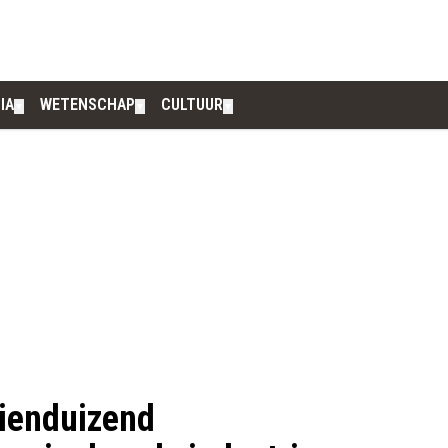
IA
WETENSCHAP
CULTUUR
▼
▼
▼
tienduizend