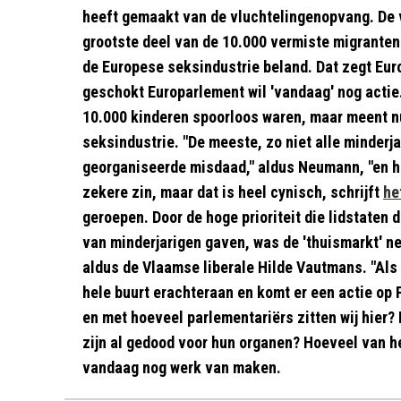
heeft gemaakt van de vluchtelingenopvang. De 
grootste deel van de 10.000 vermiste migranten
de Europese seksindustrie beland. Dat zegt Eu
geschokt Europarlement wil 'vandaag' nog actie.
10.000 kinderen spoorloos waren, maar meent nu 
seksindustrie. "De meeste, zo niet alle minderja
georganiseerde misdaad," aldus Neumann, "en hee
zekere zin, maar dat is heel cynisch, schrijft
he
geroepen. Door de hoge prioriteit die lidstaten 
van minderjarigen gaven, was de 'thuismarkt' ne
aldus de Vlaamse liberale Hilde Vautmans. "Als e
hele buurt erachteraan en komt er een actie op 
en met hoeveel parlementariërs zitten wij hier
zijn al gedood voor hun organen? Hoeveel van 
vandaag nog werk van maken.