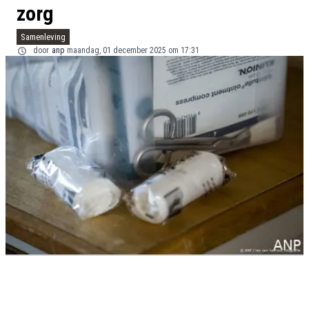
zorg
Samenleving
door
anp
maandag, 01 december 2025 om 17:31