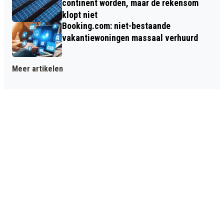
continent worden, maar de rekensom
klopt niet
Booking.com: niet-bestaande
vakantiewoningen massaal verhuurd
Meer artikelen