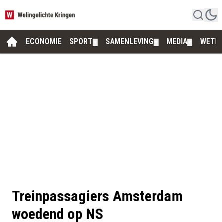
ECONOMIE
SPORT
SAMENLEVING
MEDIA
WETE
▼
▼
▼
Treinpassagiers Amsterdam
woedend op NS