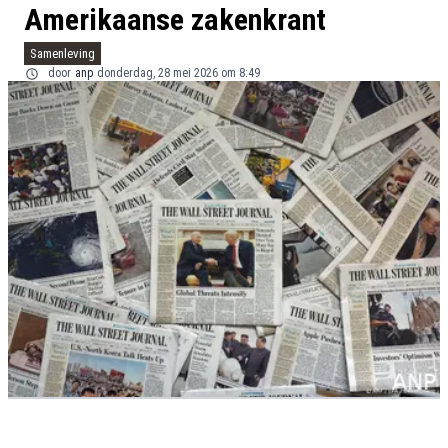
Amerikaanse zakenkrant
Samenleving
door
anp
donderdag, 28 mei 2026 om 8:49