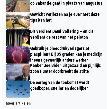
op vakantie gaat in plaats van augustus
Gewicht verliezen na je 40e? Met deze
tips kan het
Dit verdient Demi Vollering – en dit
verdient de rest van het peloton
Gebruik je bloeddrukverlagers of
plaspillen? Bij 35 graden kan je medicijn
ineens gevaarlijk anders werken
Kanker Joe Biden uitgezaaid en pijnlijk:
zoon Hunter doorbreekt de stilte
De oorlog van de toekomst wordt
goedkoper, sneller en dodelijker
Meer artikelen