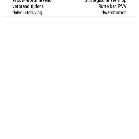
Vrouw wordt levend
Strategische stem op
verbrand tijdens
Rutte kan PVV
duiveluitdrijving
dwarsbomen