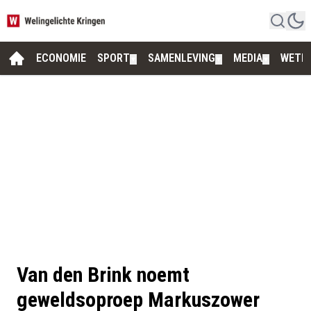
ECONOMIE
SPORT
SAMENLEVING
MEDIA
WETE
▼
▼
▼
Van den Brink noemt
geweldsoproep Markuszower