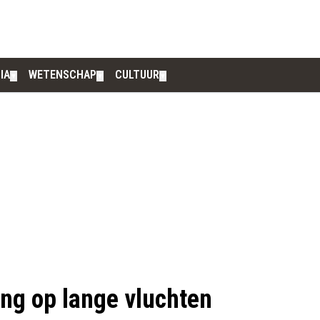
IA
WETENSCHAP
CULTUUR
▼
▼
▼
ng op lange vluchten