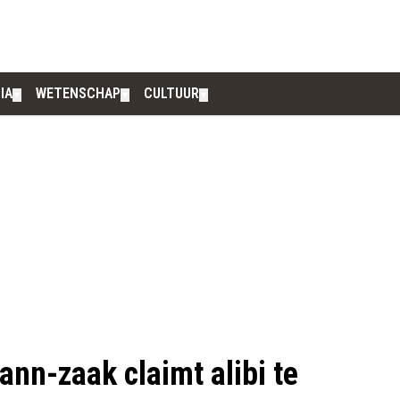
IA
WETENSCHAP
CULTUUR
▼
▼
▼
nn-zaak claimt alibi te