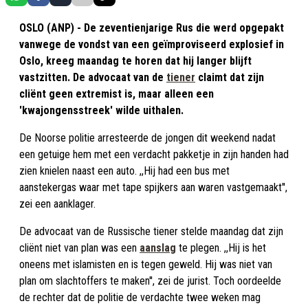
OSLO (ANP) - De zeventienjarige Rus die werd opgepakt
vanwege de vondst van een geïmproviseerd explosief in
Oslo, kreeg maandag te horen dat hij langer blijft
vastzitten. De advocaat van de
tiener
claimt dat zijn
cliënt geen extremist is, maar alleen een
'kwajongensstreek' wilde uithalen.
De Noorse politie arresteerde de jongen dit weekend nadat
een getuige hem met een verdacht pakketje in zijn handen had
zien knielen naast een auto. ,,Hij had een bus met
aanstekergas waar met tape spijkers aan waren vastgemaakt'',
zei een aanklager.
De advocaat van de Russische tiener stelde maandag dat zijn
cliënt niet van plan was een
aanslag
te plegen. ,,Hij is het
oneens met islamisten en is tegen geweld. Hij was niet van
plan om slachtoffers te maken'', zei de jurist. Toch oordeelde
de rechter dat de politie de verdachte twee weken mag