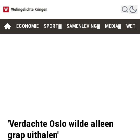
ECONOMIE
SPORT
SAMENLEVING
MEDIA
WETE
▼
▼
▼
'Verdachte Oslo wilde alleen
grap uithalen'