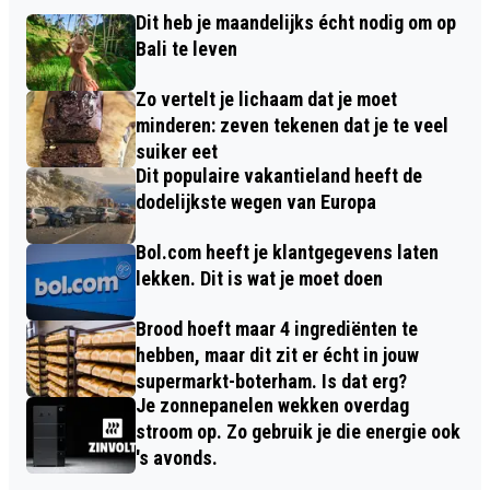
Dit heb je maandelijks écht nodig om op
Bali te leven
Zo vertelt je lichaam dat je moet
minderen: zeven tekenen dat je te veel
suiker eet
Dit populaire vakantieland heeft de
dodelijkste wegen van Europa
Bol.com heeft je klantgegevens laten
lekken. Dit is wat je moet doen
Brood hoeft maar 4 ingrediënten te
hebben, maar dit zit er écht in jouw
supermarkt-boterham. Is dat erg?
Je zonnepanelen wekken overdag
stroom op. Zo gebruik je die energie ook
's avonds.