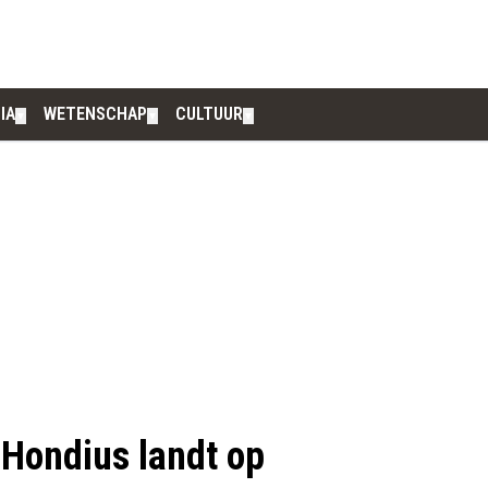
IA
WETENSCHAP
CULTUUR
▼
▼
▼
 Hondius landt op