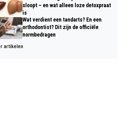
sloopt – en wat alleen loze detoxpraat
is
Wat verdient een tandarts? En een
orthodontist? Dit zijn de officiële
normbedragen
r artikelen