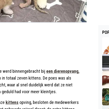
POP
je werd binnengebracht bij
een dierenopvang,
n in totaal zeven kittens. De poes was als
t, waar al snel duidelijk werd dat ze niet
n geduld had voor meer kleintjes.
loze
kittens
opving, besloten de medewerkers