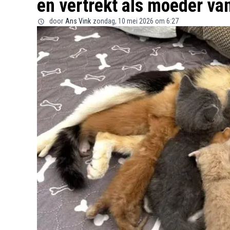
en vertrekt als moeder va
door
Ans Vink
zondag, 10 mei 2026 om 6:27