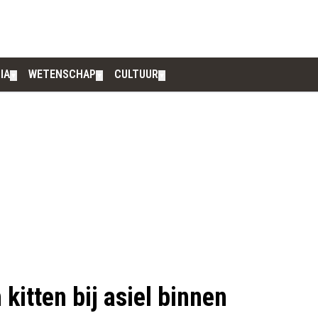
IA
WETENSCHAP
CULTUUR
▼
▼
▼
itten bij asiel binnen