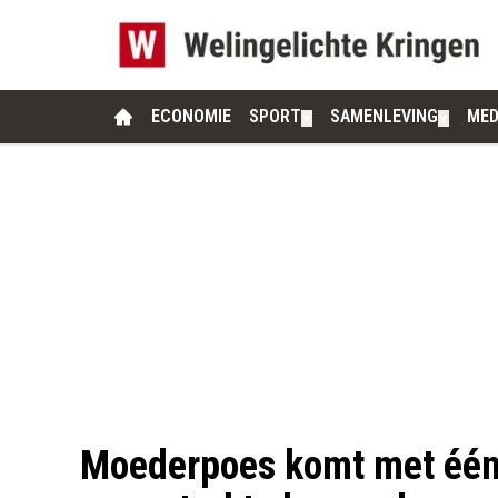
ECONOMIE
SPORT
SAMENLEVING
MED
▼
▼
Moederpoes komt met één k