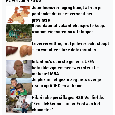
POPULAIR NIEUWS
Jouw loonsverhoging hangt af van je
postcode: dit is het verschil per
provincie
Recordaantal vakantiehuisjes te koop:
waarom eigenaren nu uitstappen
Leververvetting: wat je lever écht sloopt
– en wat alleen loze detoxpraat is
Infantino's duurste geheim: UEFA
betaalde zijn ex-medewerkster af —
inclusief MBA
Je plek in het gezin zegt iets over je
risico op ADHD en autisme
Hilarische persiflages B&B Vol liefde:
"Even lekker mijn inner Fred aan het
channelen"