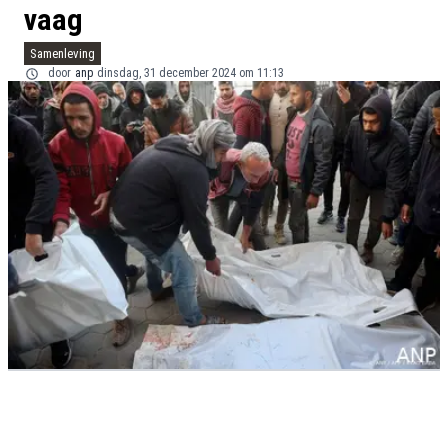
vaag
Samenleving
door
anp
dinsdag, 31 december 2024 om 11:13