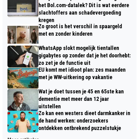
het Bol.com-datalek? Dit is wat eerdere
slachtoffers aan schadevergoeding
kregen
Zo groot is het verschil in spaargeld
met en zonder kinderen
WhatsApp slokt mogelijk tientallen
gigabytes op zonder dat je het doorhebt:
zo zet je de functie uit
EU komt met idioot plan: zes maanden
met je WW-uitkering op vakantie
Wat je doet tussen je 45 en 65ste kan
dementie met meer dan 12 jaar
uitstellen
Zo kan een westers dieet darmkanker in
de hand werken: onderzoekers
ontdekken ontbrekend puzzelstukje