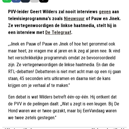
PVV-leider Geert Wilders zal nooit interviews
geven
aan
televisieprogramma's zoals
Nieuwsuur
of Pauw en Jinek.
Ze vertegenwoordigen de linkse haatmedia, stelt hij in
een interview met
De Telegraaf
.
,,Jinek en Pauw of Pauw en Jinek of hoe het gerommel ook
maar heet; ze vragen me al jaren en ik zeg al jaren nee. Ik vind
het verschrikkelijke programma’s omdat ze bevooroordeeld
zijn. Ze vertegenwoordigen de linkse haatmedia. En dan die
RTL-debatten! Debatteren is niet met acht man op een rij gaan
staan, 45 seconden iets uitkramen en daarna niet de kans
krijgen om je verhaal af te maken.”
Een debat is wat Wilders betreft één-op-één. Hij ontkent dat
de PVV in de peilingen daalt. „Wat u zegt is een leugen. Bij De
Hond waren we er twee gezakt, maar bij EenVandaag waren
we twee zetels gestegen.”