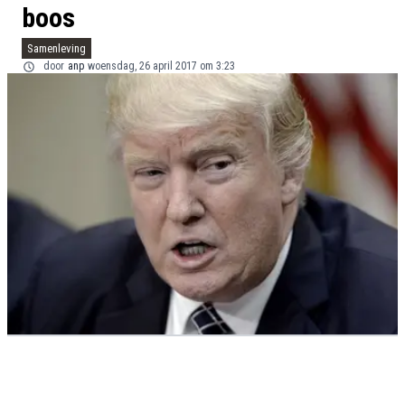
boos
Samenleving
door
anp
woensdag, 26 april 2017 om 3:23