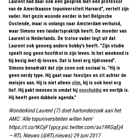
Laurent had daar ook een gesprek met een professor
van de Amerikaanse topuniversiteit Harvard", vertelt zijn
vader. Het gezin woonde eerder in het Belgische
Oostende, maar is onlangs naar Amsterdam verhuisd,
waar Simons een tandartspraktijk heeft. De moeder van
Laurent is Nederlands. De trotse vader legt uit dat
Laurent ook genoeg andere hobby's heeft. "Zijn studie
speelt nog geen hoofdrol in zijn leven. In het weekend is
hij bezig met dj-lessen. Dat is heel erg tijdrovend".
Simons benadrukt dat zijn zoon ook sociaal is. "Hij is
geen nerdy type. Hij gaat naar feestjes en zit achter de
meisjes aan. Hij is niet alleen
slim
, hij is ook heel erg
lief. Hij pakt mensen in omdat hij
onschuldig
en eerlijk is.
Hij heeft geen dubbele agenda."
Wonderkind Laurent (7) doet hartonderzoek aan het
AMC: 'Alle topuniversiteiten willen hem'
https://t.co/tKCyF1ypcy
pic.twitter.com/as19RGqEj4
— RTL Nieuws (@RTLnieuws)
29 juni 2017