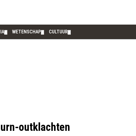
IA
WETENSCHAP
CULTUUR
▼
▼
▼
burn-outklachten