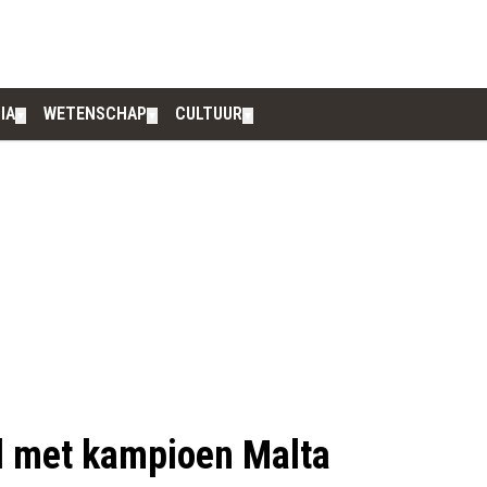
IA
WETENSCHAP
CULTUUR
▼
▼
▼
l met kampioen Malta