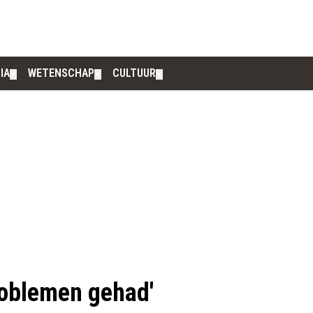
IA
WETENSCHAP
CULTUUR
▼
▼
▼
problemen gehad'