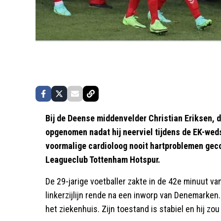
Bij de Deense middenvelder Christian Eriksen, d
opgenomen nadat hij neerviel tijdens de EK-wedst
voormalige cardioloog nooit hartproblemen gecons
Leagueclub Tottenham Hotspur.
De 29-jarige voetballer zakte in de 42e minuut van 
linkerzijlijn rende na een inworp van Denemarken
het ziekenhuis. Zijn toestand is stabiel en hij zo