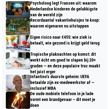
Psycholoog legt Fransen uit: waarom
Nederlandse kinderen de gelukkigste
van de wereld zijn
Recordaantal vakantiehuisjes te koop:
waarom eigenaren nu uitstappen
Eigen risico naar €455: wie ziek is
betaalt, wie gezond is krijgt geld terug
Tropische plaknachten op komst: dit
werkt écht om goed te slapen bij 20+
graden — en deze populaire truc maakt
het juist erger
Infantino's duurste geheim: UEFA
betaalde zijn ex-medewerkster af —
inclusief MBA
De oude mobiele telefoon in je lade
vormt een brandgevaar – dit moet je
doen