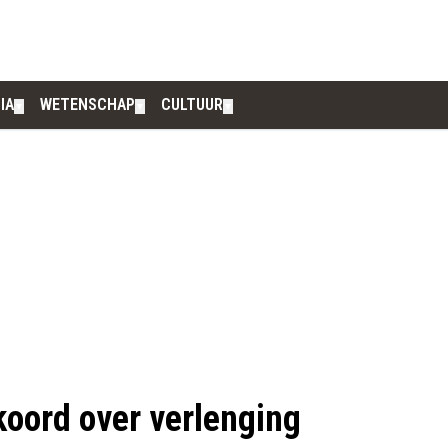
IA
WETENSCHAP
CULTUUR
▼
▼
▼
koord over verlenging