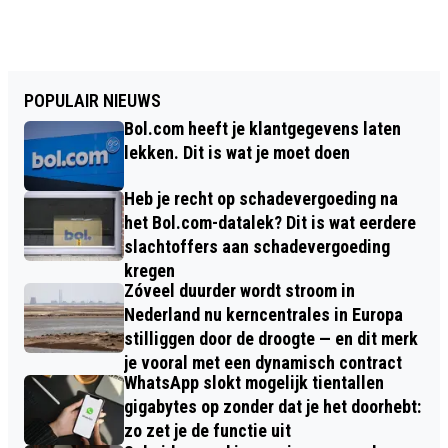
POPULAIR NIEUWS
Bol.com heeft je klantgegevens laten
lekken. Dit is wat je moet doen
Heb je recht op schadevergoeding na
het Bol.com-datalek? Dit is wat eerdere
slachtoffers aan schadevergoeding
kregen
Zóveel duurder wordt stroom in
Nederland nu kerncentrales in Europa
stilliggen door de droogte — en dit merk
je vooral met een dynamisch contract
WhatsApp slokt mogelijk tientallen
gigabytes op zonder dat je het doorhebt:
zo zet je de functie uit