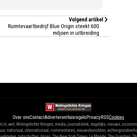
Volgend artikel
Ruimtevaartbedrijf Blue Origin steekt 600
miljoen in uitbreiding
Over ons
Contact
Adverteren
Huisregels
Privacy
RSS
Cookies
l.nl, wel, Welingelichte Kringen, media, journalistiek, dagelijks, nieuws, econom
tuur, nationaal, internationaal, commentaren, nieuwsberichten, achtergrondverha
agbladen, tijdschriften, blogs, The New York Times, Le Monde, The Guardian, T