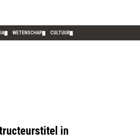
IA
WETENSCHAP
CULTUUR
▼
▼
▼
ructeurstitel in