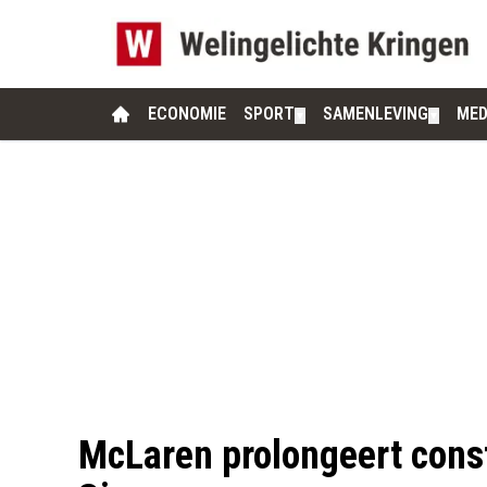
ECONOMIE
SPORT
SAMENLEVING
MED
▼
▼
McLaren prolongeert const