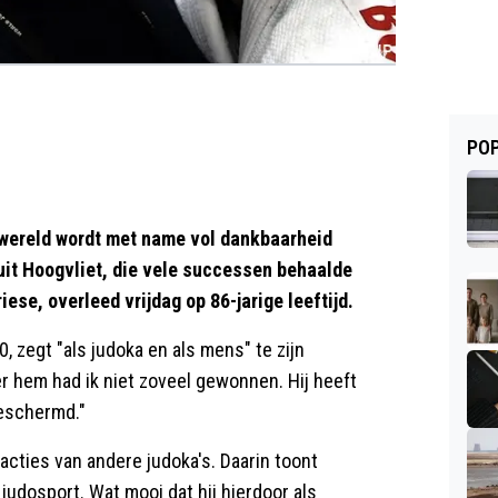
POP
ereld wordt met name vol dankbaarheid
uit Hoogvliet, die vele successen behaalde
se, overleed vrijdag op 86-jarige leeftijd.
 zegt "als judoka en als mens" te zijn
er hem had ik niet zoveel gewonnen. Hij heeft
beschermd."
acties van andere judoka's. Daarin toont
 judosport. Wat mooi dat hij hierdoor als