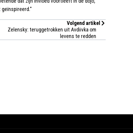
etende dat zijn invloed voortleeft in de dojo,
t geïnspireerd."
Volgend artikel
Zelensky: teruggetrokken uit Avdiivka om
levens te redden