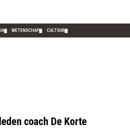
IA
WETENSCHAP
CULTUUR
▼
▼
▼
leden coach De Korte