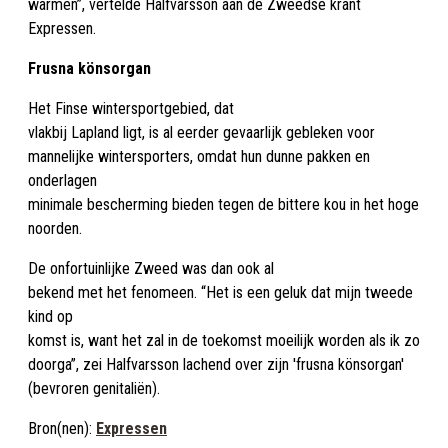
warmen”, vertelde Halfvarsson aan de Zweedse krant
Expressen.
Frusna könsorgan
Het Finse wintersportgebied, dat
vlakbij Lapland ligt, is al eerder gevaarlijk gebleken voor
mannelijke wintersporters, omdat hun dunne pakken en
onderlagen
minimale bescherming bieden tegen de bittere kou in het hoge
noorden.
De onfortuinlijke Zweed was dan ook al
bekend met het fenomeen. “Het is een geluk dat mijn tweede
kind op
komst is, want het zal in de toekomst moeilijk worden als ik zo
doorga”, zei Halfvarsson lachend over zijn 'frusna könsorgan'
(bevroren genitaliën).
Bron(nen):
Expressen