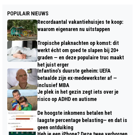
POPULAIR NIEUWS
Recordaantal vakantiehuisjes te koop:
waarom eigenaren nu uitstappen
Tropische plaknachten op komst: dit
werkt écht om goed te slapen bij 20+
graden — en deze populaire truc maakt
het juist erger
Infantino's duurste geheim: UEFA
betaalde zijn ex-medewerkster af —
inclusief MBA
Je plek in het gezin zegt iets over je
risico op ADHD en autisme
De hoogste inkomens betalen het
laagste percentage belasting— en dat is
geen ontduiking
Heb je een iPhone? Deze twee verborgen