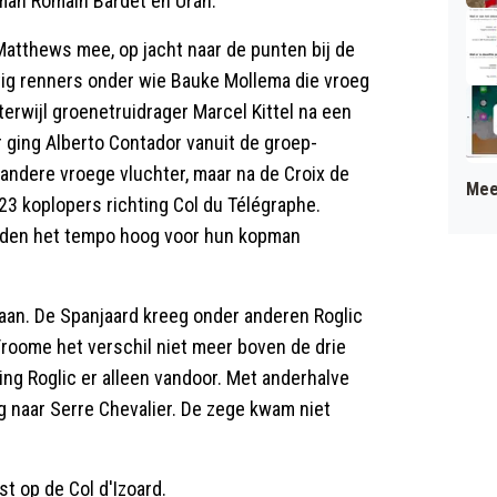
sman Romain Bardet en Urán.
Matthews mee, op jacht naar de punten bij de
tig renners onder wie Bauke Mollema die vroeg
erwijl groenetruidrager Marcel Kittel na een
r ging Alberto Contador vanuit de groep-
 andere vroege vluchter, maar na de Croix de
Mee
3 koplopers richting Col du Télégraphe.
elden het tempo hoog voor hun kopman
gaan. De Spanjaard kreeg onder anderen Roglic
Froome het verschil niet meer boven de drie
ing Roglic er alleen vandoor. Met anderhalve
g naar Serre Chevalier. De zege kwam niet
t op de Col d'Izoard.