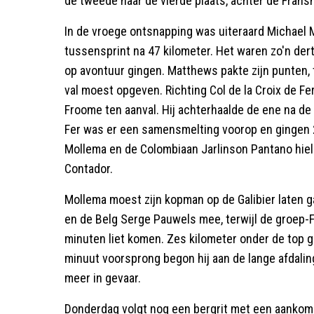
de tweede naar de vierde plaats, achter de Fran
In de vroege ontsnapping was uiteraard Michael 
tussensprint na 47 kilometer. Het waren zo'n der
op avontuur gingen. Matthews pakte zijn punten, t
val moest opgeven. Richting Col de la Croix de Fe
Froome ten aanval. Hij achterhaalde de ene na de
Fer was er een samensmelting voorop en gingen 2
Mollema en de Colombiaan Jarlinson Pantano hi
Contador.
Mollema moest zijn kopman op de Galibier laten 
en de Belg Serge Pauwels mee, terwijl de groep-
minuten liet komen. Zes kilometer onder de top g
minuut voorsprong begon hij aan de lange afdalin
meer in gevaar.
Donderdag volgt nog een bergrit met een aankoms