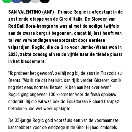
SAN VALENTINO (ANP) - Primoz Roglic is afgestapt in de
zestiende etappe van de Giro d'Italia. De Sloveen van
Red Bull Bora-hansgrohe was al met de nodige twijfels
aan de zware bergrit begonnen, omdat hij last heeft van
tal van verwondingen veroorzaakt door eerdere
valpartijen. Roglic, die de Giro voor Jumbo-Visma won in
2023, zakte zondag al van de vijfde naar de tiende plaats
in het klassement.
"Ik probeer het gewoon", zei hij nog bij de start in Piazzola sul
Brenta. "Als ik zie dat het lukt, dan rij ik verder. Gisteren kon ik
nog niet eens normaal fietsen. Ik ben aan het overleven."
Roglic ging ongeveer 100 kilometer voor de finish opnieuw
onderuit. Bij die val was ook de Ecuadoraan Richard Carapaz
betrokken, die wel weer opstapte.
De 35-jarige Roglic gold vooraf als een van de voornaamste
kanshebbers voor de eindzege in de Giro. Hij had inmiddels