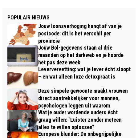
POPULAIR NIEUWS
Jouw loonsverhoging hangt af van je
postcode: dit is het verschil per
provincie
Jouw Bol-gegevens staan al drie
maanden op het darkweb en je hoorde
het pas deze week
Leververvetting: wat je lever écht sloopt
– en wat alleen loze detoxpraat is
Deze simpele gewoonte maakt vrouwen
direct aantrekkelijker voor mannen,
psychologen leggen uit waarom
Wat je ouder wordende ouders écht
graag willen: "Luister zonder meteen
alles te willen oplossen"
Europese blunder: De onbegrijpelijke