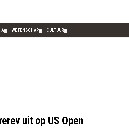
IA
WETENSCHAP
CULTUUR
▼
▼
▼
Zverev uit op US Open