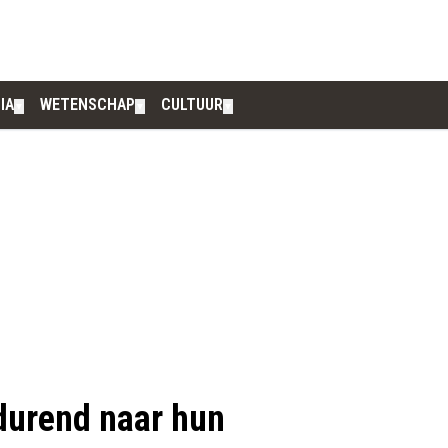
IA
WETENSCHAP
CULTUUR
▼
▼
▼
durend naar hun