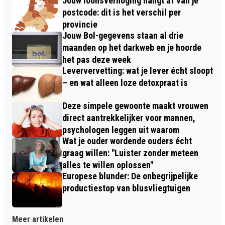
Jouw loonsverhoging hangt af van je
postcode: dit is het verschil per
provincie
Jouw Bol-gegevens staan al drie
maanden op het darkweb en je hoorde
het pas deze week
Leververvetting: wat je lever écht sloopt
– en wat alleen loze detoxpraat is
Deze simpele gewoonte maakt vrouwen
direct aantrekkelijker voor mannen,
psychologen leggen uit waarom
Wat je ouder wordende ouders écht
graag willen: "Luister zonder meteen
alles te willen oplossen"
Europese blunder: De onbegrijpelijke
productiestop van blusvliegtuigen
Meer artikelen