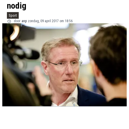
nodig
Sport
door
anp
zondag, 09 april 2017 om 18:56