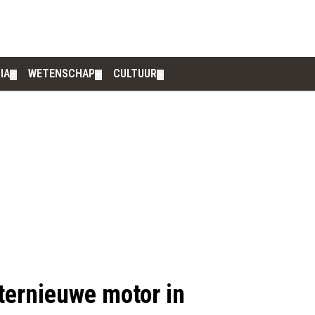
IA
WETENSCHAP
CULTUUR
▼
▼
▼
nternieuwe motor in