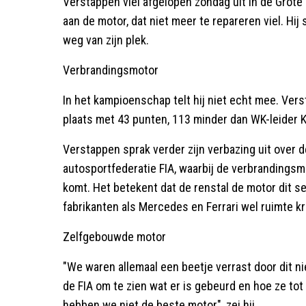
Verstappen viel afgelopen zondag uit in de Grot
aan de motor, dat niet meer te repareren viel. Hij
weg van zijn plek.
Verbrandingsmotor
In het kampioenschap telt hij niet echt mee. Ver
plaats met 43 punten, 113 minder dan WK-leider K
Verstappen sprak verder zijn verbazing uit over 
autosportfederatie FIA, waarbij de verbrandingsmo
komt. Het betekent dat de renstal de motor dit se
fabrikanten als Mercedes en Ferrari wel ruimte k
Zelfgebouwde motor
"We waren allemaal een beetje verrast door dit 
de FIA om te zien wat er is gebeurd en hoe ze to
hebben we niet de beste motor", zei hij.