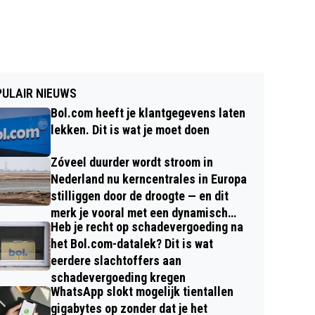
ULAIR NIEUWS
Bol.com heeft je klantgegevens laten
lekken. Dit is wat je moet doen
Zóveel duurder wordt stroom in
Nederland nu kerncentrales in Europa
stilliggen door de droogte — en dit
merk je vooral met een dynamisch
Heb je recht op schadevergoeding na
contract
het Bol.com-datalek? Dit is wat
eerdere slachtoffers aan
schadevergoeding kregen
WhatsApp slokt mogelijk tientallen
gigabytes op zonder dat je het